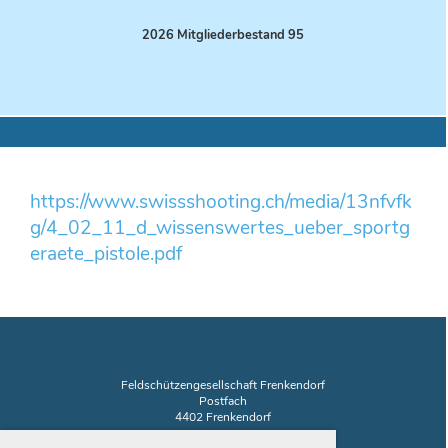
2026 Mitgliederbestand 95
https://www.swissshooting.ch/media/13nfvfk
g/4_02_11_d_wissenswertes_ueber_sportg
eraete_pistole.pdf
Feldschützengesellschaft Frenkendorf
Postfach
4402 Frenkendorf