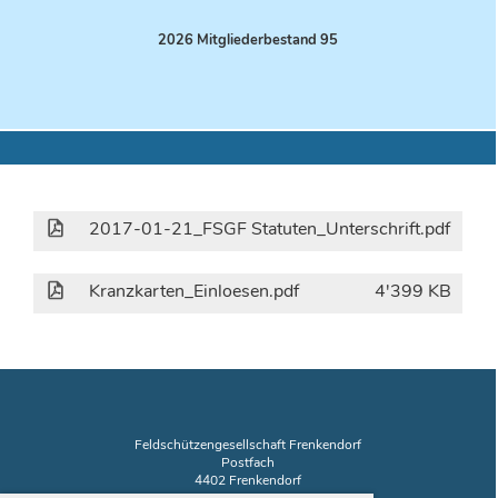
2026 Mitgliederbestand 95
2017-01-21_FSGF Statuten_Unterschrift.pdf
1'
Kranzkarten_Einloesen.pdf
4'399 KB
Feldschützengesellschaft Frenkendorf
Postfach
4402 Frenkendorf